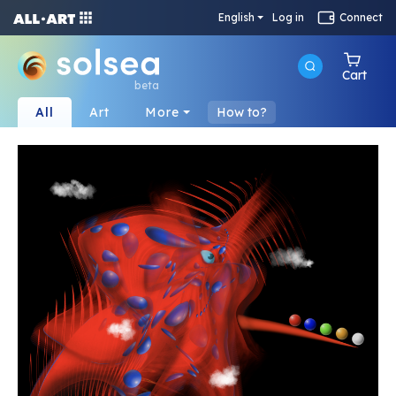
English
Log in
Connect
Cart
beta
All
Art
More
How to?