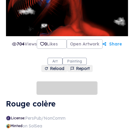
704
Views
0
Likes
Open Artwork
Share
Art
Painting
Reload
Report
Rouge colère
PersPub/NonComm
License:
on SolSea
Minted