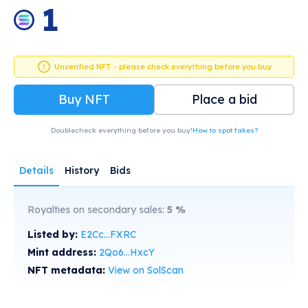
1
Unverified NFT - please check everything before you buy
Buy NFT
Place a bid
Doublecheck everything before you buy!
How to spot fakes?
Details
History
Bids
Royalties on secondary sales:
5
%
Listed by:
E2Cc...FXRC
Mint address:
2Qo6...HxcY
NFT metadata:
View on SolScan