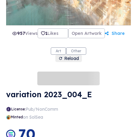
957
Views
1
Likes
Open Artwork
Share
Art
Other
Reload
variation 2023_004_E
Pub/NonComm
License:
on SolSea
Minted
70