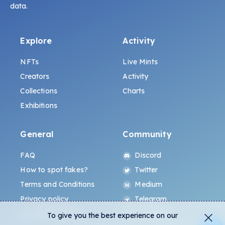
data.
Explore
Activity
NFTs
Live Mints
Creators
Activity
Collections
Charts
Exhibitions
General
Community
FAQ
Discord
How to spot fakes?
Twitter
Terms and Conditions
Medium
Privacy policy
Telegram
ALL.ART Protocol
Instagram
To give you the best experience on our