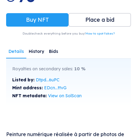
Buy NFT
Place a bid
Doublecheck everything before you buy!
How to spot fakes?
Details
History
Bids
Royalties on secondary sales:
10
%
Listed by:
Dtpd...6uPC
Mint address:
EDcn...ttvG
NFT metadata:
View on SolScan
Peinture numérique réalisée à partir de photos de