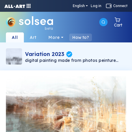
English
Log in
Connect
Cart
beta
All
Art
More
How to?
Variation 2023
digital painting made from photos peinture
numérique réalisée à partir de photos